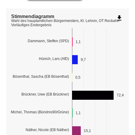
Stimmendiagramm
file_download
Wahl des hauptamtlichen Bürgermeisters, Kl. Lehnin, OT Reckahn
Vorläufiges Endergebnis
Dammann, Steffen (SPD)
1,1
Hünich, Lars (AfD)
9,7
Bösenthal, Sascha (EB Bösenthal)
0,5
Brückner, Uwe (EB Brückner)
72,4
Michel, Thomas (Bündnis90/Grüne)
1,1
Näther, Nicole (EB Näther)
15,1