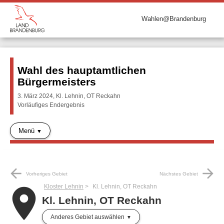
Wahlen@Brandenburg
Wahl des hauptamtlichen
Bürgermeisters
3. März 2024, Kl. Lehnin, OT Reckahn
Vorläufiges Endergebnis
Menü
arrow_back
arrow_forward
Vorheriges Gebiet
Nächstes Gebiet
Kloster Lehnin
Kl. Lehnin, OT Reckahn
place
Kl. Lehnin, OT Reckahn
Anderes Gebiet auswählen