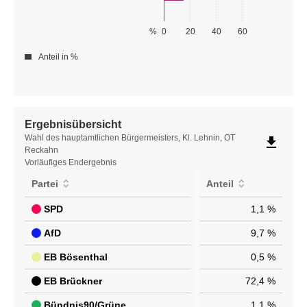
%
0
20
40
60
Anteil in %
Ergebnisübersicht
Ergebnisübersicht
Wahl des hauptamtlichen Bürgermeisters, Kl. Lehnin, OT
file_download
Reckahn
Vorläufiges Endergebnis
Partei
Anteil
SPD
1,1 %
AfD
9,7 %
EB Bösenthal
0,5 %
EB Brückner
72,4 %
Bündnis90/Grüne
1,1 %