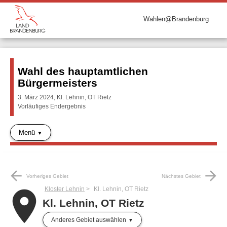
Wahlen@Brandenburg
Wahl des hauptamtlichen
Bürgermeisters
3. März 2024, Kl. Lehnin, OT Rietz
Vorläufiges Endergebnis
Menü
arrow_back
arrow_forward
Vorheriges Gebiet
Nächstes Gebiet
Kloster Lehnin
Kl. Lehnin, OT Rietz
place
Kl. Lehnin, OT Rietz
Anderes Gebiet auswählen