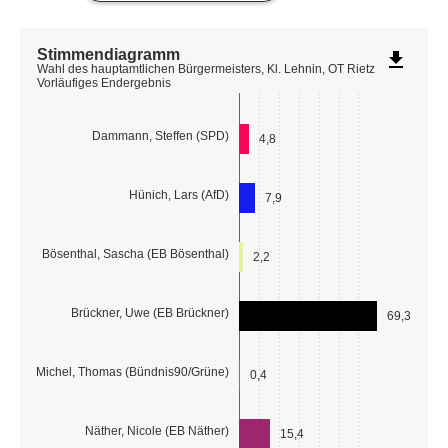
Stimmendiagramm
file_download
Wahl des hauptamtlichen Bürgermeisters, Kl. Lehnin, OT Rietz
Vorläufiges Endergebnis
Dammann, Steffen (SPD)
4,8
Hünich, Lars (AfD)
7,9
Bösenthal, Sascha (EB Bösenthal)
2,2
Brückner, Uwe (EB Brückner)
69,3
Michel, Thomas (Bündnis90/Grüne)
0,4
Näther, Nicole (EB Näther)
15,4