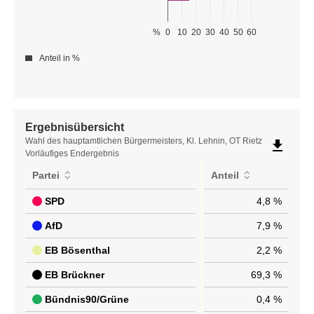
%
0
10
20
30
40
50
60
Anteil in %
Ergebnisübersicht
Ergebnisübersicht
Wahl des hauptamtlichen Bürgermeisters, Kl. Lehnin, OT Rietz
file_download
Vorläufiges Endergebnis
Partei
Anteil
SPD
4,8 %
AfD
7,9 %
EB Bösenthal
2,2 %
EB Brückner
69,3 %
Bündnis90/Grüne
0,4 %