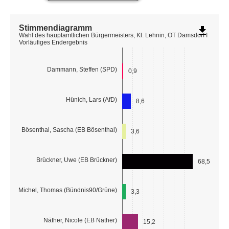
Stimmendiagramm
file_download
Wahl des hauptamtlichen Bürgermeisters, Kl. Lehnin, OT Damsdorf I
Vorläufiges Endergebnis
Dammann, Steffen (SPD)
0,9
Hünich, Lars (AfD)
8,6
Bösenthal, Sascha (EB Bösenthal)
3,6
Brückner, Uwe (EB Brückner)
68,5
Michel, Thomas (Bündnis90/Grüne)
3,3
Näther, Nicole (EB Näther)
15,2