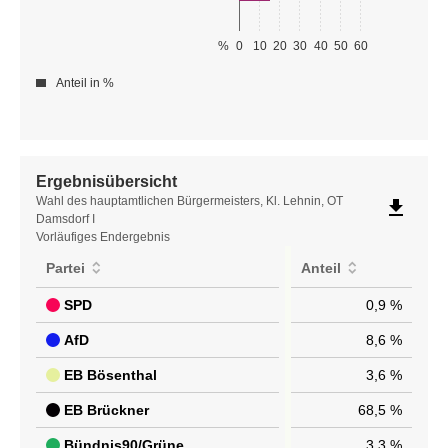
%
0
10
20
30
40
50
60
Anteil in %
Ergebnisübersicht
Ergebnisübersicht
Wahl des hauptamtlichen Bürgermeisters, Kl. Lehnin, OT
file_download
Damsdorf I
Vorläufiges Endergebnis
Partei
Anteil
SPD
0,9 %
AfD
8,6 %
EB Bösenthal
3,6 %
EB Brückner
68,5 %
Bündnis90/Grüne
3,3 %