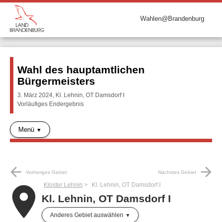
Wahlen@Brandenburg
Wahl des hauptamtlichen
Bürgermeisters
3. März 2024, Kl. Lehnin, OT Damsdorf I
Vorläufiges Endergebnis
Menü
arrow_back
arrow_forward
Vorheriges Gebiet
Nächstes Gebiet
Kloster Lehnin
Kl. Lehnin, OT Damsdorf I
place
Kl. Lehnin, OT Damsdorf I
Anderes Gebiet auswählen