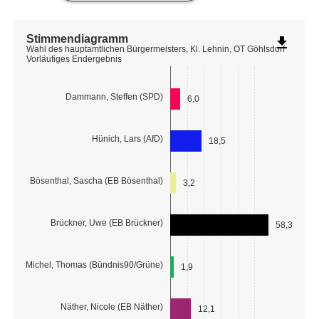
Stimmendiagramm
file_download
Wahl des hauptamtlichen Bürgermeisters, Kl. Lehnin, OT Göhlsdorf
Vorläufiges Endergebnis
Dammann, Steffen (SPD)
6,0
Hünich, Lars (AfD)
18,5
Bösenthal, Sascha (EB Bösenthal)
3,2
Brückner, Uwe (EB Brückner)
58,3
Michel, Thomas (Bündnis90/Grüne)
1,9
Näther, Nicole (EB Näther)
12,1