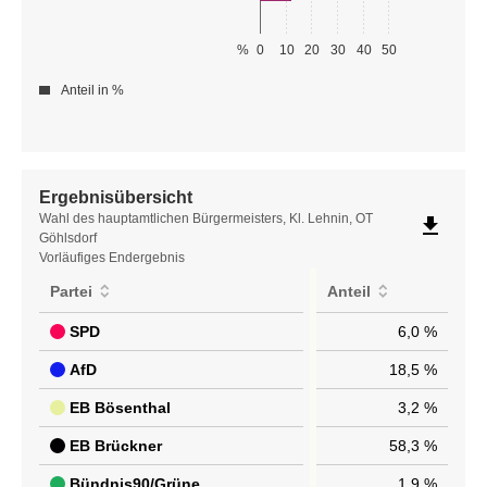
%
0
10
20
30
40
50
Anteil in %
Ergebnisübersicht
Ergebnisübersicht
Wahl des hauptamtlichen Bürgermeisters, Kl. Lehnin, OT
file_download
Göhlsdorf
Vorläufiges Endergebnis
Partei
Anteil
SPD
6,0 %
AfD
18,5 %
EB Bösenthal
3,2 %
EB Brückner
58,3 %
Bündnis90/Grüne
1,9 %