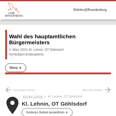
Wahlen@Brandenburg
Wahl des hauptamtlichen
Bürgermeisters
3. März 2024, Kl. Lehnin, OT Göhlsdorf
Vorläufiges Endergebnis
Menü
arrow_back
arrow_forward
Vorheriges Gebiet
Nächstes Gebiet
Kloster Lehnin
Kl. Lehnin, OT Göhlsdorf
place
Kl. Lehnin, OT Göhlsdorf
Anderes Gebiet auswählen